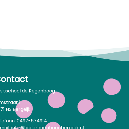
ontact
sisschool de Regenboog
jmstraat 1
71 HS Bergeijk
lefoon: 0497-574914
mail: info@bsderegenboogbergeijk.nl