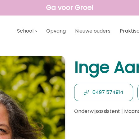
Ga voor Groei
School
Opvang
Nieuwe ouders
Praktis
Inge Aa
0497 574914
Onderwijsassistent | Maand