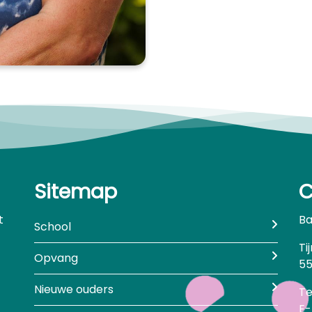
Sitemap
C
t
Ba
School
Ti
Opvang
55
Nieuwe ouders
Te
E-